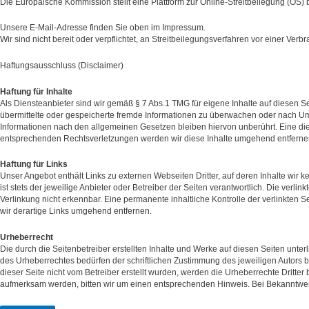
Die Europäische Kommission stellt eine Plattform zur Online-Streitbeilegung (OS) b
Unsere E-Mail-Adresse finden Sie oben im Impressum.
Wir sind nicht bereit oder verpflichtet, an Streitbeilegungsverfahren vor einer Ver
Haftungsausschluss (Disclaimer)
Haftung für Inhalte
Als Diensteanbieter sind wir gemäß § 7 Abs.1 TMG für eigene Inhalte auf diesen Se
übermittelte oder gespeicherte fremde Informationen zu überwachen oder nach Ums
Informationen nach den allgemeinen Gesetzen bleiben hiervon unberührt. Eine die
entsprechenden Rechtsverletzungen werden wir diese Inhalte umgehend entferne
Haftung für Links
Unser Angebot enthält Links zu externen Webseiten Dritter, auf deren Inhalte wir 
ist stets der jeweilige Anbieter oder Betreiber der Seiten verantwortlich. Die ver
Verlinkung nicht erkennbar. Eine permanente inhaltliche Kontrolle der verlinkten
wir derartige Links umgehend entfernen.
Urheberrecht
Die durch die Seitenbetreiber erstellten Inhalte und Werke auf diesen Seiten unte
des Urheberrechtes bedürfen der schriftlichen Zustimmung des jeweiligen Autors bz
dieser Seite nicht vom Betreiber erstellt wurden, werden die Urheberrechte Dritter
aufmerksam werden, bitten wir um einen entsprechenden Hinweis. Bei Bekanntwer