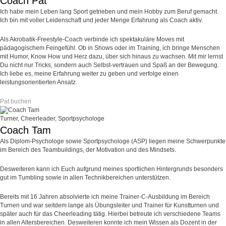
Coach Pat
Ich habe mein Leben lang Sport getrieben und mein Hobby zum Beruf gemacht.
Ich bin mit voller Leidenschaft und jeder Menge Erfahrung als Coach aktiv.
Als Akrobatik-Freestyle-Coach verbinde ich spektakuläre Moves mit
pädagogischem Feingefühl. Ob in Shows oder im Training, ich bringe Menschen
mit Humor, Know How und Herz dazu, über sich hinaus zu wachsen. Mit mir lernst
Du nicht nur Tricks, sondern auch Selbst-vertrauen und Spaß an der Bewegung.
Ich liebe es, meine Erfahrung weiter zu geben und verfolge einen
leistungsorientierten Ansatz.
Pat buchen
Turner, Cheerleader, Sportpsychologe
Coach Tam
Als Diplom-Psychologe sowie Sportpsychologe (ASP) liegen meine Schwerpunkte
im Bereich des Teambuildings, der Motivation und des Mindsets.
Desweiteren kann ich Euch aufgrund meines sportlichen Hintergrunds besonders
gut im Tumbling sowie in allen Technikbereichen unterstützen.
Bereits mit 16 Jahren absolvierte ich meine Trainer-C-Ausbildung im Bereich
Turnen und war seitdem lange als Übungsleiter und Trainer für Kunstturnen und
später auch für das Cheerleading tätig. Hierbei betreute ich verschiedene Teams
in allen Altersbereichen. Desweiteren konnte ich mein Wissen als Dozent in der