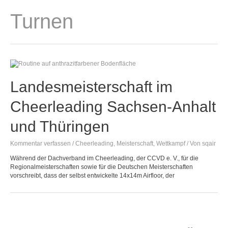
Zum
Inhalt
Turnen
springen
Landesmeisterschaft im
Cheerleading Sachsen-Anhalt
und Thüringen
Kommentar verfassen
/
Cheerleading
,
Meisterschaft
,
Wettkampf
/ Von
sqair
Während der Dachverband im Cheerleading, der CCVD e. V., für die
Regionalmeisterschaften sowie für die Deutschen Meisterschaften
vorschreibt, dass der selbst entwickelte 14x14m Airfloor, der