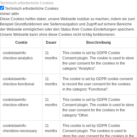
Technisch erforderliche Cookies
Technisch erforderliche Cookies
immer aktiv
Diese Cookies helfen dabei, unsere Webseite nutzbar zu machen, indem sie zum
Beispiel Grundfunktionen wie Seitennavigation und Zugriff auf sichere Bereiche
der Webseite ermöglichen oder den Status Ihrer Cookie-Einstellungen speichern.
Unsere Webseite kann ohne diese Cookies nicht richtig funktionieren.
Cookie
Dauer
Beschreibung
cookielawinfo-
11
This cookie is set by GDPR Cookie
checbox-analytics
months
Consent plugin. The cookie is used to store
the user consent for the cookies in the
category "Analytics".
cookielawinfo-
11
The cookie is set by GDPR cookie consent
checbox-functional
months
to record the user consent for the cookies
in the category "Functional".
cookielawinfo-
11
This cookie is set by GDPR Cookie
checbox-others
months
Consent plugin. The cookie is used to store
the user consent for the cookies in the
category "Other.
cookielawinfo-
11
This cookie is set by GDPR Cookie
checkbox-necessary
months
Consent plugin. The cookies is used to
store the user consent for the cookies in the